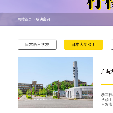
网站首页
>
成功案例
日本语言学校
日本大学SGU
广岛
恭喜柠
学修士
月发表
位，在