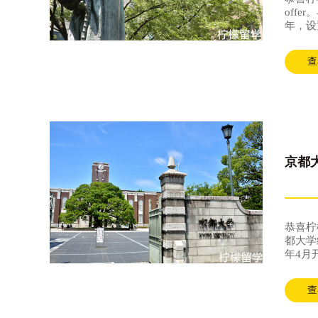
off
年，设
田大学
中非常
查
京都
恭喜柠
都大学
年4月
际工商
京都大
查
合管理