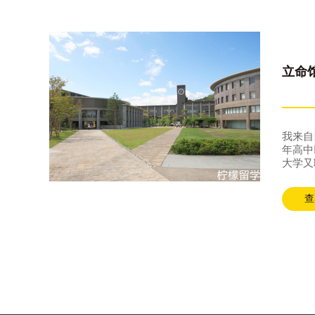
立命
我来自
年高中
大学又
我去日
知道了
查
中在指
特点是
上网课