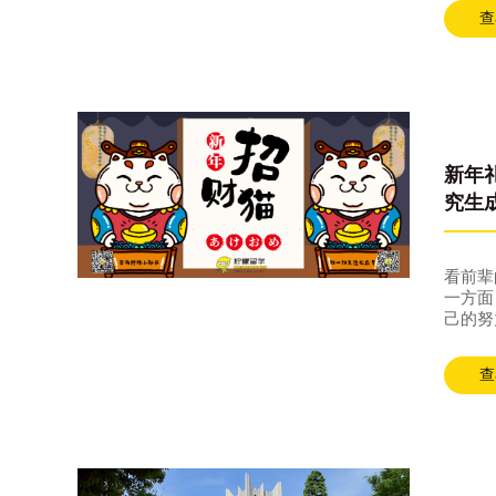
广岛大
查
多生命
新年礼
看前辈
一方面
己的努
查