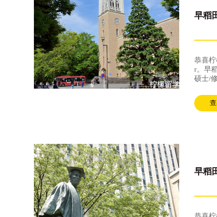
早稻
恭喜柠
r。早
硕士/
洲太平
展的今
查
俱增。
早稻
恭喜柠