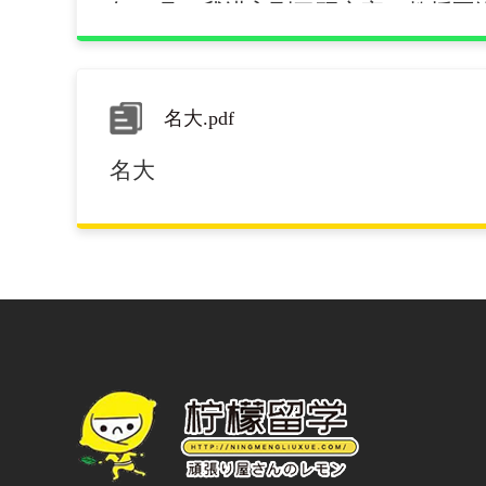
年12月，我进入到了研究室。教授不
平时也很幽默，只是说到研究和学习
易近人。修士申请提交材料，之后是
三门，日语 英语和结构力学。说实话
名大.pdf
磨炼，日语英语已经不是问题了。时
名大