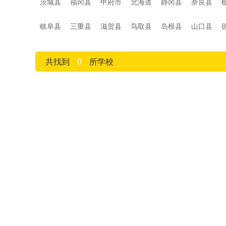
茨城县
福冈县
甲府市
北海道
静冈县
奈良县
岐阜县
三重县
滋贺县
鸟取县
岛根县
山口县
0
共找到
所学校